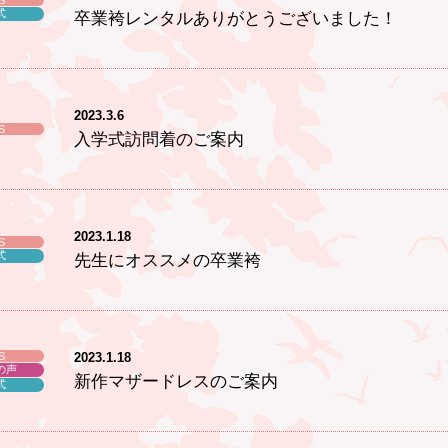
S
式
卒業袴レンタルありがとうございました！
2023.3.6
S
入学式訪問着のご案内
2023.1.18
S
式
先生にオススメの卒業袴
S
2023.1.18
の声
新作マザードレスのご案内
式