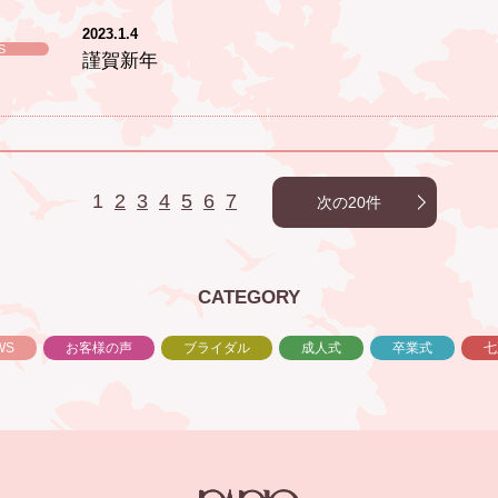
2023.1.4
S
謹賀新年
1
2
3
4
5
6
7
次の20件
CATEGORY
WS
お客様の声
ブライダル
成人式
卒業式
七